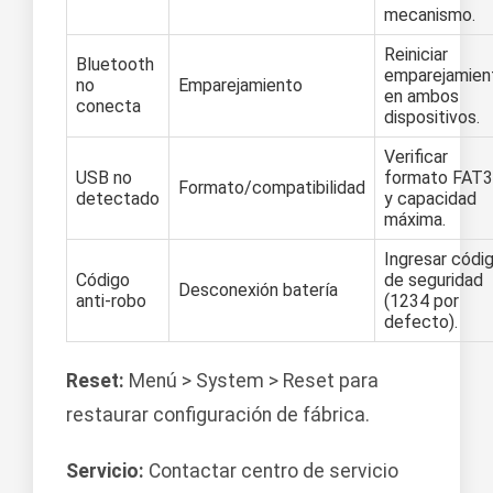
mecanismo.
Reiniciar
Bluetooth
emparejamien
no
Emparejamiento
en ambos
conecta
dispositivos.
Verificar
USB no
formato FAT
Formato/compatibilidad
detectado
y capacidad
máxima.
Ingresar códi
Código
de seguridad
Desconexión batería
anti-robo
(1234 por
defecto).
Reset:
Menú > System > Reset para
restaurar configuración de fábrica.
Servicio:
Contactar centro de servicio