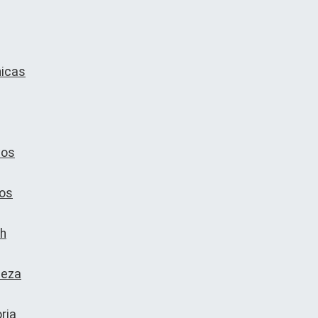
nicas
vos
ios
th
ieza
ria