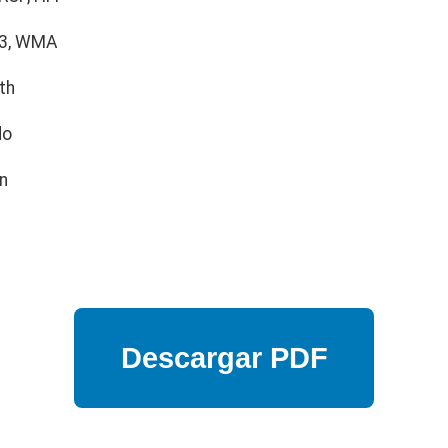
3, WMA
th
do
n